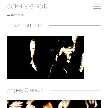
SOPHIE GIROD
RETOUR
Rêves flottants
Anges, Oiseaux